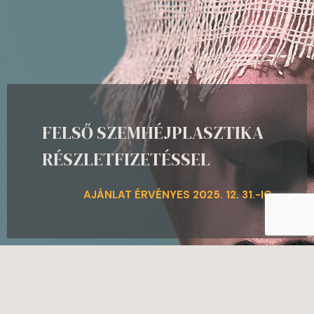
FELSŐ SZEMHÉJPLASZTIKA
RÉSZLETFIZETÉSSEL
AJÁNLAT ÉRVÉNYES 2025. 12. 31.-IG
A szemhéjplasztika segítségével korrigálható a felső szemhéj
megereszkedése, amely zavaró esztétikai problémán túl, akár