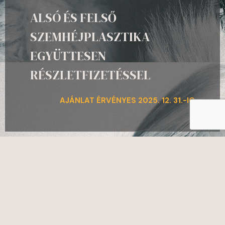
ALSÓ ÉS FELSŐ
SZEMHÉJPLASZTIKA
EGYÜTTESEN
RÉSZLETFIZETÉSSEL
AJÁNLAT ÉRVÉNYES 2025. 12. 31.-IG
A szemhéjplasztika segítségével korrigálható a felső szemhéj
megereszkedése, amely zavaró esztétikai problémán túl, akár
látásromláshoz is vezethet. A beavatkozásnak köszönhetően a
tekintet újra igézővé válik, garantálva egy akár évekkel
fiatalabb megjelenést.