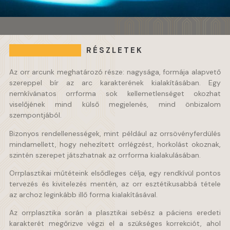
RÉSZLETEK
Az orr arcunk meghatározó része: nagysága, formája alapvető
szereppel bír az arc karakterének kialakításában. Egy
nemkívánatos orrforma sok kellemetlenséget okozhat
viselőjének mind külső megjelenés, mind önbizalom
szempontjából.
Bizonyos rendellenességek, mint például az orrsövényferdülés
mindamellett, hogy nehezített orrlégzést, horkolást okoznak,
szintén szerepet játszhatnak az orrforma kialakulásában.
Orrplasztikai műtéteink elsődleges célja, egy rendkívül pontos
tervezés és kivitelezés mentén, az orr esztétikusabbá tétele
az archoz leginkább illő forma kialakításával.
Az orrplasztika során a plasztikai sebész a páciens eredeti
karakterét megőrizve végzi el a szükséges korrekciót, ahol