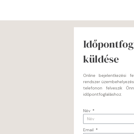
Időpontfogl
küldése
Online bejelentkezési 
rendszer üzembehelyezé
telefonon felveszik Ön
időpontfoglaláshoz.
Név
Email