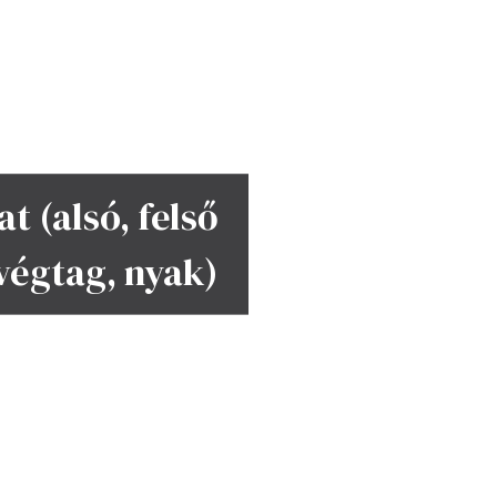
t (alsó, felső
végtag, nyak)