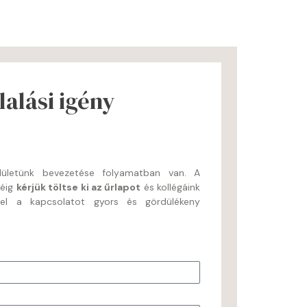
alási igény
felületünk bevezetése folyamatban van. A
séig
kérjük töltse ki az űrlapot
és kollégáink
nel a kapcsolatot gyors és gördülékeny