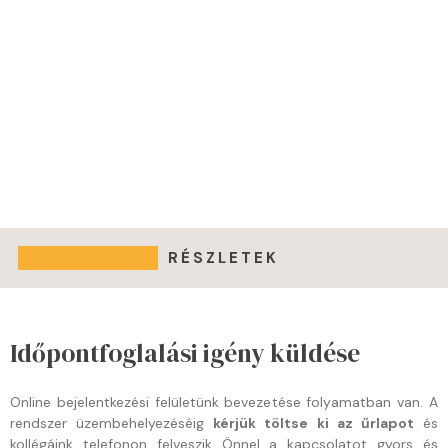
RÉSZLETEK
Időpontfoglalási igény küldése
Online bejelentkezési felületünk bevezetése folyamatban van. A
rendszer üzembehelyezéséig
kérjük töltse ki az űrlapot
és
kollégáink telefonon felveszik Önnel a kapcsolatot gyors és