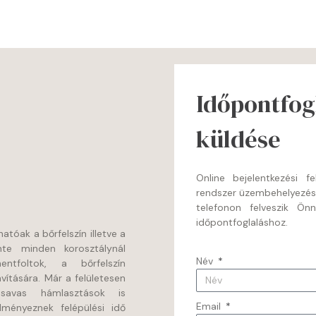
Időpontfogl
küldése
Online bejelentkezési 
rendszer üzembehelyezé
telefonon felveszik Ön
időpontfoglaláshoz.
tóak a bőrfelszín illetve a
nte minden korosztálynál
Név
ntfoltok, a bőrfelszín
vítására. Már a felületesen
savas hámlasztások is
Email
dményeznek felépülési idő