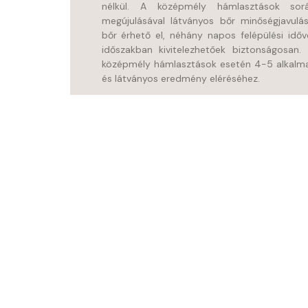
nélkül. A középmély hámlasztások sor
megújulásával látványos bőr minőségjavulá
bőr érhető el, néhány napos felépülési időve
időszakban kivitelezhetőek biztonságosan.
középmély hámlasztások esetén 4-5 alkalmas
és látványos eredmény eléréséhez.