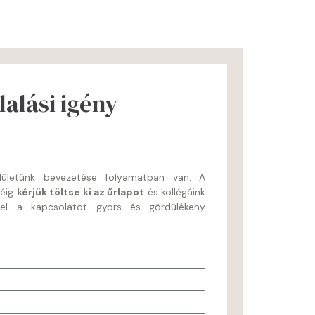
alási igény
felületünk bevezetése folyamatban van. A
séig
kérjük töltse ki az űrlapot
és kollégáink
nel a kapcsolatot gyors és gördülékeny