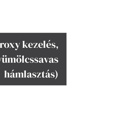
roxy kezelés,
gyümölcssavas
hámlasztás)