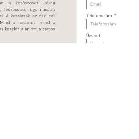
án a kötőszöveti réteg
s, feszesebb, rugalmasabb
Telefonszám
l. A kezelések az őszi-téli
 Mind a felületes, mind a
 kezelés ajánlott a tartós
Üzenet