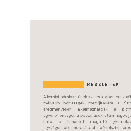
RÉSZLETEK
A kémiai hámlasztások széles körben használha
mélyebb bőrrétegek megújítására is. Szi
eredményesen alkalmazhatóak a pigme
egyenetlenségei, a pattanások utáni hegek ja
ható, a felhámot megújító gyümölcs
egységesebb, hidratáltabb bőrfelszínt ere