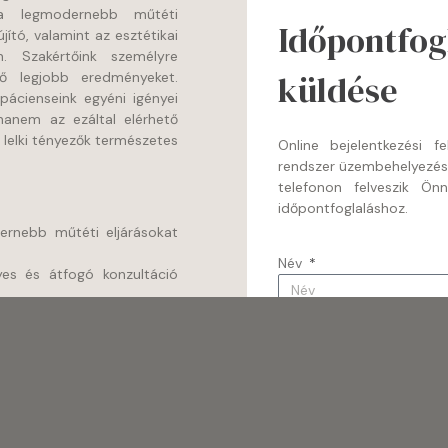
k a legmodernebb műtéti
Időpontfogl
jító, valamint az esztétikai
n. Szakértőink személyre
küldése
tő legjobb eredményeket.
pácienseink egyéni igényei
 hanem az ezáltal elérhető
és lelki tényezők természetes
Online bejelentkezési 
rendszer üzembehelyezé
telefonon felveszik Ön
időpontfoglaláshoz.
dernebb műtéti eljárásokat
Név
es és átfogó konzultáció
lítése biztosítja a lehető
Email
ek, lehetőségek és szakmai
 szabott kezelési tervét.
inden igényt kielégítő, 1-2
Telefonszám
bészeti ellátás, kellemes
an.