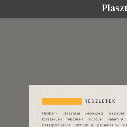
Plasz
RÉSZLETEK
Klinikánk plasztikai sebészeti részlegé
korszerűen felszerelt műtővel, valamin
betegszobákkal biztosítjuk pácienseink m