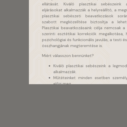
ellátását. Kiváló plasztikai sebészein
eljárásokat alkalmazzák a helyreállító, a megú
plasztikai sebészeti beavatkozások sorá
szabott megközelítése biztosítja a lehe
Plasztikai beavatkozásaink célja nemcsak a 
szerinti esztétikai korrekciók megalkotása,
pszichológiai és funkcionális javulás, a testi 
összhangjának megteremtése is.
Miért válasszon bennünket?
Kiváló plasztikai sebészeink a legmo
alkalmazzák.
Műtéteinket minden esetben személy
előzi meg.
Szakértőink személyre szabott megköze
legjobb eredményeket. Az egyéni igény
javaslatok alapján elkészítjük személyre
Prémium, korszerűen felszerelt műtő, m
ágyas exkluzív betegszobák.
A legmagasabb szakmai színvonalú se
környezetben a legnagyobb biztonságb