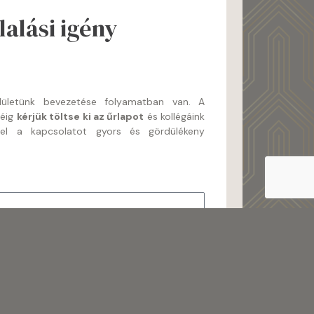
alási igény
felületünk bevezetése folyamatban van. A
séig
kérjük töltse ki az űrlapot
és kollégáink
nel a kapcsolatot gyors és gördülékeny