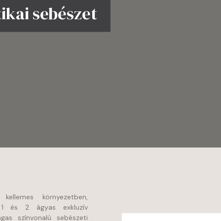
tikai sebészet
n kellemes környezetben,
t 1 és 2 ágyas exkluzív
agas színvonalú sebészeti