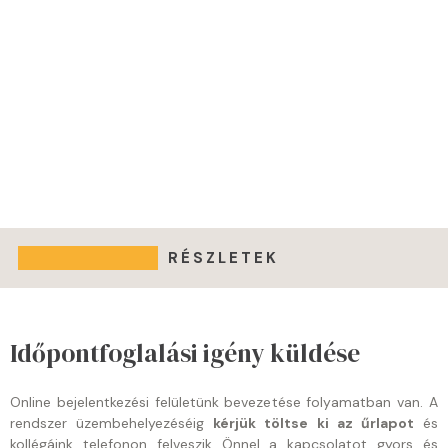
RÉSZLETEK
Időpontfoglalási igény küldése
Online bejelentkezési felületünk bevezetése folyamatban van. A
rendszer üzembehelyezéséig
kérjük töltse ki az űrlapot
és
kollégáink telefonon felveszik Önnel a kapcsolatot gyors és