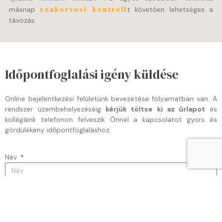
szakorvosi kontroll
másnap
t követően lehetséges a
távozás.
Időpontfoglalási igény küldése
Online bejelentkezési felületünk bevezetése folyamatban van. A
rendszer üzembehelyezéséig
kérjük töltse ki az űrlapot
és
kollégáink telefonon felveszik Önnel a kapcsolatot gyors és
gördülékeny időpontfoglaláshoz.
Név
Email
Telefonszám