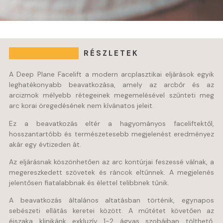
RÉSZLETEK
A Deep Plane Facelift a modern arcplasztikai eljárások egyik
leghatékonyabb beavatkozása, amely az arcbőr és az
arcizmok mélyebb rétegeinek megemelésével szűnteti meg
arc korai öregedésének nem kívánatos jeleit.
Ez a beavatkozás eltér a hagyományos faceliftektől,
hosszantartóbb és természetesebb megjelenést eredményez
akár egy évtizeden át.
Az eljárásnak köszönhetően az arc kontúrjai feszessé válnak, a
megereszkedett szövetek és ráncok eltűnnek. A megjelenés
jelentősen fiatalabbnak és élettel telibbnek tűnik.
A beavatkozás általános altatásban történik, egynapos
sebészeti ellátás keretei között. A műtétet követően az
éjszaka klinikánk exkluzív 1-2 ágyas szobáiban tölthető,