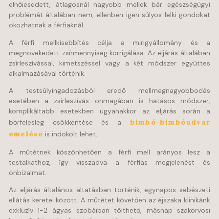
elnőiesedett, átlagosnál nagyobb mellek bár egészségügyi
problémát általában nem, ellenben igen súlyos lelki gondokat
okozhatnak a férfiaknál.
A férfi mellkisebbítés célja a mirigyállomány és a
megnövekedett zsírmennyiség korrigálása. Az eljárás általában
zsírleszívással, kimetszéssel vagy a két módszer együttes
alkalmazásával történik.
A testsúlyingadozásból eredő mellmegnagyobbodás
esetében a zsírleszívás önmagában is hatásos módszer,
komplikáltabb esetekben ugyanakkor az eljárás során a
bimbó-bimbóudvar
bőrfelesleg csökkentése és a
emelése
is indokolt lehet.
A műtétnek köszönhetően a férfi mell arányos lesz a
testalkathoz, így visszadva a férfias megjelenést és
önbizalmat.
Az eljárás általános altatásban történik, egynapos sebészeti
ellátás keretei között. A műtétet követően az éjszaka klinikánk
exkluzív 1-2 ágyas szobáiban tölthető, másnap szakorvosi