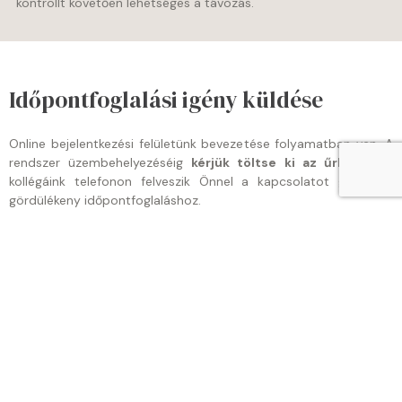
kontrollt követően lehetséges a távozás.
Időpontfoglalási igény küldése
Online bejelentkezési felületünk bevezetése folyamatban van. A
rendszer üzembehelyezéséig
kérjük töltse ki az űrlapot
és
kollégáink telefonon felveszik Önnel a kapcsolatot gyors és
gördülékeny időpontfoglaláshoz.
Név
Email
Telefonszám