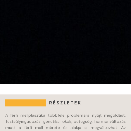
RÉSZLETEK
A férfi mellplasztika többféle problémára nyújt megoldást.
Testsúlyingadozás, genetikai okok, betegség, hormonváltozás
miatt a férfi mell mérete és alakja is megváltozhat. Az