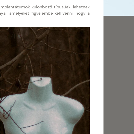
z implantátumok különböző típusúak: lehetnek
ai, amelyeket figyelembe kell venni, hogy a