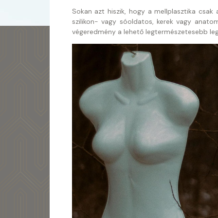
Sokan azt hiszik, hogy a mellplasztika csak
szilikon- vagy sóoldatos, kerek vagy anato
végeredmény a lehető legtermészetesebb leg