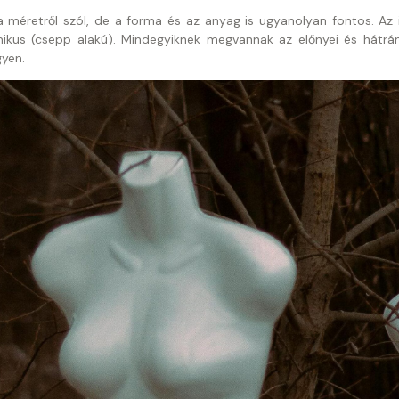
 a méretről szól, de a forma és az anyag is ugyanolyan fontos. A
mikus (csepp alakú). Mindegyiknek megvannak az előnyei és hátrány
yen.