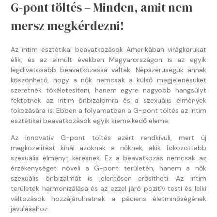
G-pont töltés – Minden, amit nem
mersz megkérdezni!
Az intim esztétikai beavatkozások Amerikában virágkorukat
élik, és az elmúlt években Magyarországon is az egyik
legdivatosabb beavatkozássá váltak. Népszerűségük annak
köszönhető, hogy a nők nemcsak a külső megjelenésüket
szeretnék tökéletesíteni, hanem egyre nagyobb hangsúlyt
fektetnek az intim önbizalomra és a szexuális élmények
fokozására is. Ebben a folyamatban a G-pont töltés az intim
esztétikai beavatkozások egyik kiemelkedő eleme.
Az innovatív G-pont töltés azért rendkívüli, mert új
megközelítést kínál azoknak a nőknek, akik fokozottabb
szexuális élményt keresnek. Ez a beavatkozás nemcsak az
érzékenységet növeli a G-pont területén, hanem a nők
szexuális önbizalmát is jelentősen erősítheti. Az intim
területek harmonizálása és az ezzel járó pozitív testi és lelki
változások hozzájárulhatnak a páciens életminőségének
javulásához.