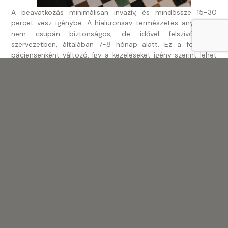
A beavatkozás minimálisan invazív, és mindössze 15-30
percet vesz igénybe. A hialuronsav természetes anyag, így
nem csupán biztonságos, de idővel felszívódik a
szervezetben, általában 7-8 hónap alatt. Ez a folyamat
páciensenként változó, így a kezeléseket igény szerint lehet
ismételni.
A G-pont töltés nemcsak egy technikai megoldás, hanem
egy lehetőség arra, hogy a nők teljesebb, önbizalommal teli
életet élhessenek, miközben élvezhetik a magasabb szintű
szexuális örömöket és intimitást.
Ez az eljárás egy igazi luxuskezelés, amely a 21. század egyik
meghatározó beavatkozása, hiszen az intim önbecsülés és
az igényes, mindenkor élményértékű együttlétek
G-pont töltés
megalapozását szolgálja. A
nemcsak az
önbizalom növelését szolgálja, hanem a szexuális élet
minőségének tartós javulásához is hozzájárul.