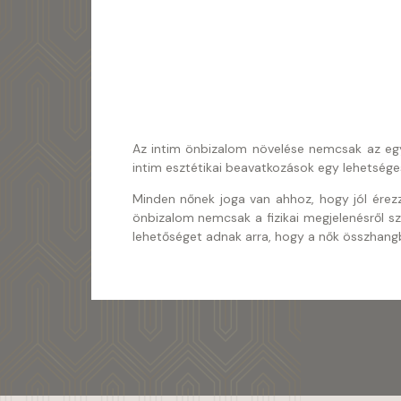
Az intim önbizalom növelése nemcsak az egyén
intim esztétikai beavatkozások egy lehetség
Minden nőnek joga van ahhoz, hogy jól érez
önbizalom nemcsak a fizikai megjelenésről sz
lehetőséget adnak arra, hogy a nők összhangba