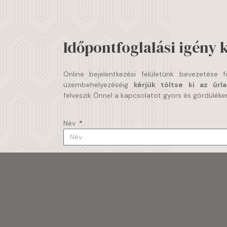
Időpontfoglalási igény 
Online bejelentkezési felületünk bevezetése
üzembehelyezéséig
kérjük töltse ki az űrl
Dr. Pór Ferenc
felveszik Önnel a kapcsolatot gyors és gördüléke
SEBÉSZ, PLA
Név
Email
Telefonszám
Üzenet