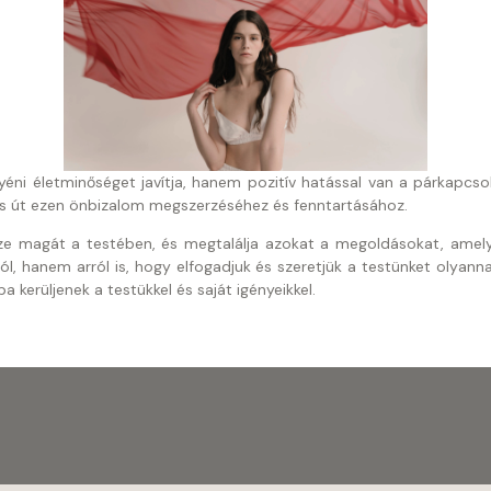
i életminőséget javítja, hanem pozitív hatással van a párkapcsola
es út ezen önbizalom megszerzéséhez és fenntartásához.
ze magát a testében, és megtalálja azokat a megoldásokat, amelye
ól, hanem arról is, hogy elfogadjuk és szeretjük a testünket olyanna
 kerüljenek a testükkel és saját igényeikkel.