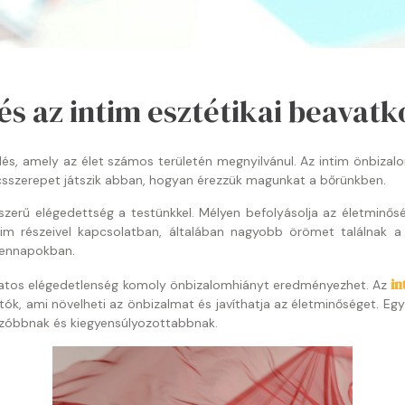
és az intim esztétikai beavat
s, amely az élet számos területén megnyilvánul. Az intim önbizalom
lcsszerepet játszik abban, hogyan érezzük magunkat a bőrünkben.
erű elégedettség a testünkkel. Mélyen befolyásolja az életminőség
tim részeivel kapcsolatban, általában nagyobb örömet találnak 
dennapokban.
in
olatos elégedetlenség komoly önbizalomhiányt eredményezhet. Az
k, ami növelheti az önbizalmat és javíthatja az életminőséget. Egy
zóbbnak és kiegyensúlyozottabbnak.