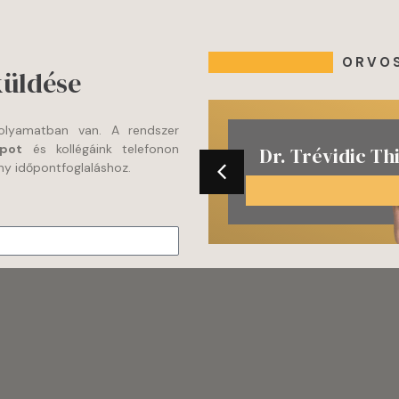
ORVO
küldése
 folyamatban van. A rendszer
apot
és kollégáink telefonon
Dr. Trévidic Th
ny időpontfoglaláshoz.
SZTIKAI SEBÉSZ SZAKORVOS