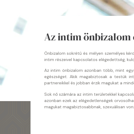
Az intim önbizalom 
Önbizalom sokrétű és mélyen személyes kérdé
intim részeivel kapcsolatos elégedettség, ku
Az intim önbizalom azonban több, mint egysz
egészséget. Akik magabiztosak a testük in
partnereikkel és jobban érzik magukat a min
Sok nő számára az intim területekkel kapcs
azonban ezek az elégedetlenségek orvosolható
magukat magabiztosabbnak, szexuálisan von