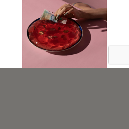
Hogyan igényelhetsz
részletfizetést?
Látogass el klinikánkra vagy weboldalunkra
:
részletfizetési lehetőség
Tájékozódj a
einkről
és válaszd ki a legmegfelelőbb kezelést ajánlatainkból.
Töltsd ki az egyszerű igénylési űrlapot
: Az igénylési
folyamat mindössze 7 percet vesz igénybe.