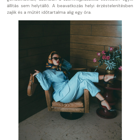
állítás sem helytálló. A beavatkozás helyi érzéstelenítésben
zajlik és a műtét időtartalma alig egy óra.