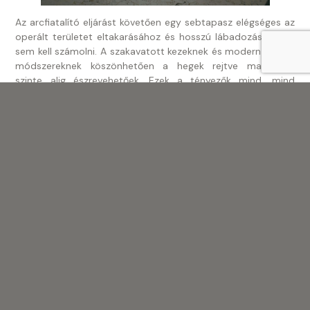
Az arcfiatalító eljárást követően egy sebtapasz elégséges az
operált területet eltakarásához és hosszú lábadozási idővel
sem kell számolni. A szakavatott kezeknek és modern műtéti
módszereknek köszönhetően a hegek rejtve maradnak,
szinte alig észrevehetőek. Ezek a tényezők mind, mind
hozzájárulnak ahhoz, hogy az egyik legnépszerűbb
beavatkozássá vált.
A szemhéjplasztika csodákat tehet az ember önbizalmával,
hiszen a fiatalosabb tekintet visszaadja a frissesség érzését.
Sokan úgy érzik, hogy a beavatkozás után újra ragyog a
szemük, ami pozitívan befolyásolja a kisugárzásukat. A
megújult tekintet magabiztosabbá és energikusabbá teszi
őket a mindennapokban. Az elért változás sokak számára
nemcsak fizikai, hanem érzelmi felfrissülést is hoz.
Egy igéző tekintet, egy újra kipihent és fiatalos arc. – Ez a
szemhéjplasztika
!