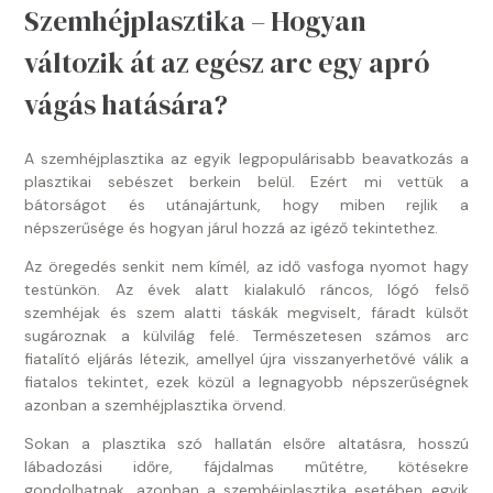
Szemhéjplasztika – Hogyan
változik át az egész arc egy apró
vágás hatására?
A szemhéjplasztika az egyik legpopulárisabb beavatkozás a
plasztikai sebészet berkein belül. Ezért mi vettük a
bátorságot és utánajártunk, hogy miben rejlik a
népszerűsége és hogyan járul hozzá az igéző tekintethez.
Az öregedés senkit nem kímél, az idő vasfoga nyomot hagy
testünkön. Az évek alatt kialakuló ráncos, lógó felső
szemhéjak és szem alatti táskák megviselt, fáradt külsőt
sugároznak a külvilág felé. Természetesen számos arc
fiatalító eljárás létezik, amellyel újra visszanyerhetővé válik a
fiatalos tekintet, ezek közül a legnagyobb népszerűségnek
azonban a szemhéjplasztika örvend.
Sokan a plasztika szó hallatán elsőre altatásra, hosszú
lábadozási időre, fájdalmas műtétre, kötésekre
gondolhatnak, azonban a szemhéjplasztika esetében egyik