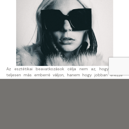
Az esztétikai beavatkozások célja nem az, hogy valaki
teljesen más emberré váljon, hanem hogy jobban érezze
magát a saját bőrében. A sikeres plasztikai sebészet kulcsa
az, hogy az egyén reális elvárásokkal és a saját egyedi
szépségének tiszteletével vágjon bele a folyamatba.
Éppen ezért a plasztikai sebészetnek nem az éppen aktuális
szépségideálok megvalósításáról kellene szólnia, hanem az
egyedi szépség tiszteletéről, hiszen az egyedi vonások
hangsúlyozása segít megtalálni és kifejezni saját
plasztikai
szépségünket. Önbizalmat ad az, hogy látjuk a