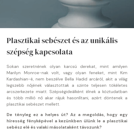
Plasztikai sebészet és az unikális
szépség kapcsolata
Sokan szeretnének olyan karcsú derekat, mint amilyen
Marilyn Monroe-nak volt, vagy olyan feneket, mint Kim
Kardashian-é, nem beszélve Bella Hadid arcáról, akit a világ
legszebb nőjének választottak a szinte teljesen tökéletes
arcszerkezete miatt. Szépségideálként élnek a köztudatban
és több millió nő akar rájuk hasonlítani, azért döntenek a
plasztikai sebészet mellett.
De tényleg ez a helyes út? Az a megoldás, hogy egy
híresség fényképével a kezünkben ülünk le a plasztikai
sebész elé és valaki másolataként távozunk?