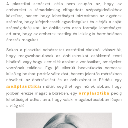
A plasztikai sebészet célja nem csupán az, hogy az
embereket a társadalmilag elfogadott szépségideálokhoz
közelítse, hanem hogy lehetőséget biztosítson az egyének
számára, hogy kifejezhessék egyediségüket és elérjék a saját
szépségideáljukat. Az önkifejezés ezen formája lehetőséget
ad arra, hogy az emberek testileg és lelkileg is harmóniában
érezzék magukat.
Sokan a plasztikai sebészetet esztétikai okokból választják,
hogy megszabaduljanak az önbizalmukat csökkentő testi
hibáktól vagy hogy kiemeljék azokat a vonásaikat, amelyeket
vonzónak találnak. Egy jól sikerült beavatkozás nemcsak
külsőleg hozhat pozitív változást, hanem jelentős mértékben
növelheti az önértékelést és az önbizalmat is. Például egy
mellplasztika
i műtét segíthet egy nőnek abban, hogy
orrplasztika
jobban érezze magát a bőrében, egy
pedig
lehetőséget adhat arra, hogy valaki magabiztosabban lépjen
a világ elé.